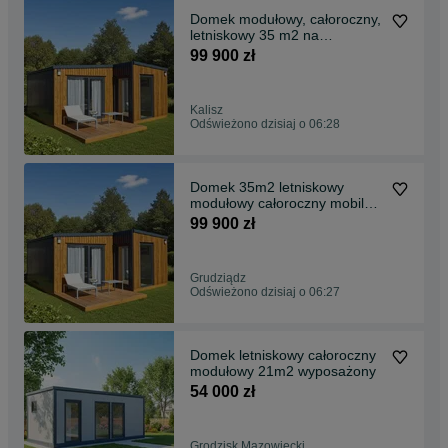
Domek modułowy, całoroczny,
letniskowy 35 m2 na
zgłoszenie Wyposażony pod
99 900 zł
klucz
Kalisz
Odświeżono dzisiaj o 06:28
Domek 35m2 letniskowy
modułowy całoroczny mobilny
wyposażony pod klucz
99 900 zł
Grudziądz
Odświeżono dzisiaj o 06:27
Domek letniskowy całoroczny
modułowy 21m2 wyposażony
54 000 zł
Grodzisk Mazowiecki