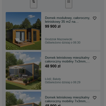
Domek modułowy, całoroczny,
letniskowy 35 m2 na
zgłoszenie Wyposażony pod
99 900 zł
KLUCZ
Grodzisk Mazowiecki
Odświeżono dzisiaj o 06:30
Domek letniskowy mieszkalny
całoroczny mobilny 7x3mm,
21m2 wyposażony pod klucz
48 900 zł
Łódź, Bałuty
Odświeżono dzisiaj o 06:29
Domek letniskowy mieszkalny
całoroczny mobilny 7x3mm,
21m2 wyposażony pod klucz
48 900 zł