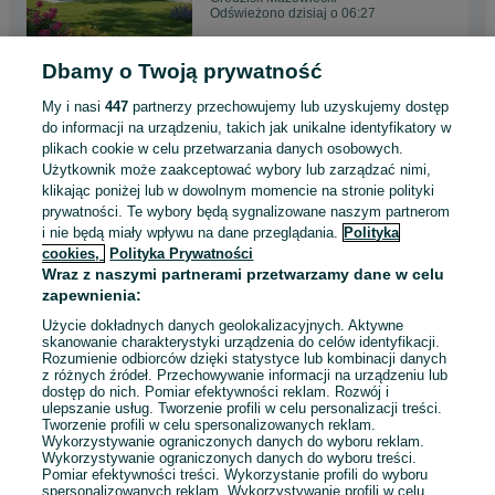
Odświeżono dzisiaj o 06:27
Dbamy o Twoją prywatność
Domek 35m2 letniskowy
modułowy całoroczny mobilny
My i nasi
447
partnerzy przechowujemy lub uzyskujemy dostęp
wyposażony pod klucz
99 900 zł
do informacji na urządzeniu, takich jak unikalne identyfikatory w
plikach cookie w celu przetwarzania danych osobowych.
Użytkownik może zaakceptować wybory lub zarządzać nimi,
Łódź, Bałuty
klikając poniżej lub w dowolnym momencie na stronie polityki
Odświeżono dzisiaj o 06:26
prywatności. Te wybory będą sygnalizowane naszym partnerom
i nie będą miały wpływu na dane przeglądania.
Polityka
cookies,
Polityka Prywatności
Kontenery mieszkalne z
Wraz z naszymi partnerami przetwarzamy dane w celu
łóżkami 4os WYNAJEM
zapewnienia:
890 zł
Użycie dokładnych danych geolokalizacyjnych. Aktywne
skanowanie charakterystyki urządzenia do celów identyfikacji.
Rozumienie odbiorców dzięki statystyce lub kombinacji danych
Skierniewice
z różnych źródeł. Przechowywanie informacji na urządzeniu lub
Odświeżono dnia 07 sierpnia 2026
dostęp do nich. Pomiar efektywności reklam. Rozwój i
ulepszanie usług. Tworzenie profili w celu personalizacji treści.
Tworzenie profili w celu spersonalizowanych reklam.
Wykorzystywanie ograniczonych danych do wyboru reklam.
Wykorzystywanie ograniczonych danych do wyboru treści.
Pomiar efektywności treści. Wykorzystanie profili do wyboru
1
2
3
...
6
spersonalizowanych reklam. Wykorzystywanie profili w celu